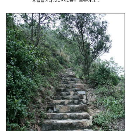
후덜덜이다. 30~40층이 보통이니...