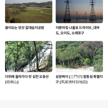
봄이오는 안산 갈대습지공원
이른아침 나홀로 드라이브_대부
도, 오이도, 소래포구
더위에 올라가다 만 심천 오동산
삼문짜이 (三門仔) 말똥섬 특별지
(梧桐山)
구 (馬屎洲特別地區)
의안내