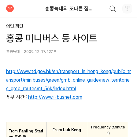
검색하기
홍콩늑대의 또다른 집...
티스토리
이런 저런
홍콩 미니버스 등 사이트
홍콩늑대
2009. 12. 17. 12:19
http://www.td.gov.hk/en/transport_in_hong_kong/public_tr
ansport/minibuses/green/gmb_online_guide/new_territorie
s_gmb_routes/nt_56k/index.html
세부 시간 :
http://www.i-busnet.com
Frequency (Minute
From
Luk Keng
From
Fanling Stati
s)
on 판링역