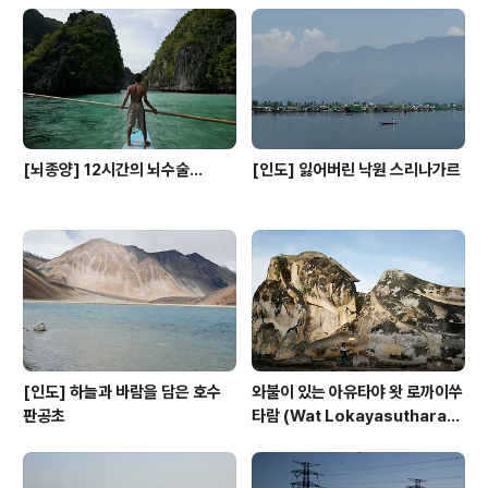
지만 가격을 대폭 낮추었으니 나같은 취미사진사에게도 과
분한 기기이다. 거기에 모든 렌즈를 손떨림방지렌즈로 만
들어주는 훌륭한 카메라이다. 색감이나 그런건 천천히 알
아가기로... 칼..
[뇌종양] 12시간의 뇌수술...
[인도] 잃어버린 낙원 스리나가르
[인도] 하늘과 바람을 담은 호수
와불이 있는 아유타야 왓 로까이쑤
판공초
타람 (Wat Lokayasuthara
m)