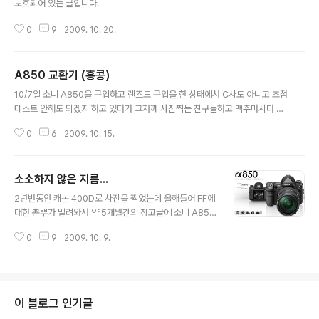
보호되어 있는 글입니다.
0
9
2009. 10. 20.
A850 교환기 (홍콩)
글 내용
10/7일 소니 A850을 구입하고 렌즈도 구입을 한 상태에서 C사도 아니고 초점
테스트 안해도 되겠지 하고 있다가 그저께 사진찍는 친구들하고 맥주마시다 토
미가 어 "후핀이다" 방황도 "후핀맞네" 어흑... 순결한 A850이 후핀이라니... 그
0
6
2009. 10. 15.
래서 어제 출근한김에 24-70, 70-200을 테스트하니 24-70은 후핀이라서
바디 미세핀 조정하면 -5 70-200은 200에서는 약간 -12에 70에서는 약간
전핀 (우띠 이러면 줌렌즈는 수술해야하는데...) 근데 문제는 다 세것이다보니
소소하지 않은 지름...
바디가 잘못되었는지 렌즈가 잘못되었는지 모르는 상태... 홍콩 소니 서비스센
글 내용
터로 달려가서 문제점 설명... 우띠 들어갔다가 나오더니 문제가 없다고 하면서
2년반동안 캐논 400D로 사진을 찍었는데 올해들어 FF에
미세조정을 켜고 조정을 했다고 한다...헐. 헐..헐... 방황의 VIP..
대한 뽐뿌가 밀려와서 약 5개월간의 장고끝에 소니 A850
과 렌즈로는 Vario Sonnar T* 24-70 F2.8 ZA SSM
0
9
2009. 10. 9.
과 탐론 70-200 F2.8로 기변을 하게 되었다. 적지않은
금액을 부었지만 사진이 갑자기 잘 나오고 그러진 않다는
것을 알지만 새로운 기분으로 찍어야겠다. 소니 A850 구
박이라고 불리는 A900과 동일한 본체에, 동일한 심장 (C
CD, 이미지 프로세싱)을 가진 FF카메라로 a900보다 파
이 블로그 인기글
인더 시야율이 2% 떨어지고 5연사가 3연사로 줄기는 했