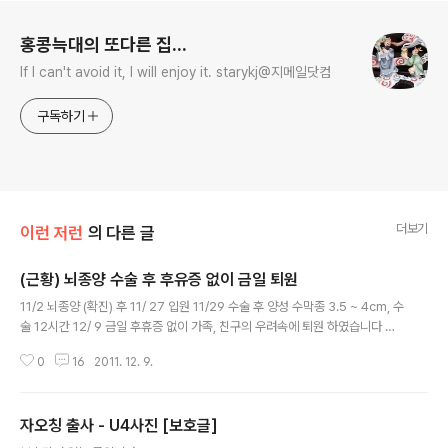
로그 정보
홍콩늑대의 또다른 집...
If I can't avoid it, I will enjoy it. starykj@지메일닷컴
구독하기
더보기
이런 저런
의 다른 글
(근황) 뇌종양 수술 후 후유증 없이 금일 퇴원
글 내용
11/2 뇌종양 (확진) 후 11/ 27 입원 11/29 수술 후 양성 수막종 3.5 ~ 4cm, 수
술 12시간 12/ 9 금일 후휴증 없이 가족, 친구의 우려속에 퇴원 하였습니다 찾
아 오시고 걱정 해주신 선 후배 가족 친구 분 직접 인사 올려야하나 상황이 여의
0
16
2011. 12. 9.
치 않기에 우선 게시물로 인사 올립니다 나보다 더 아파했을 집사람에게 무한한
사랑과 감사를....
자오칭 출사 - U4사진 [보호글]
글 내용