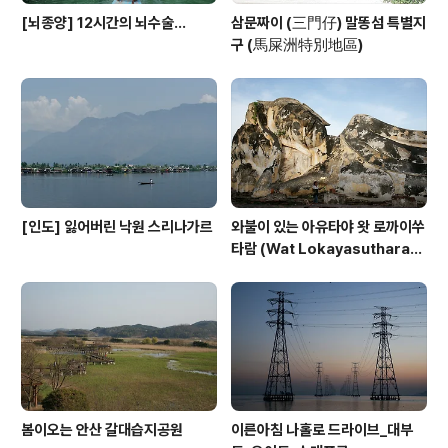
[뇌종양] 12시간의 뇌수술...
삼문짜이 (三門仔) 말똥섬 특별지
구 (馬屎洲特別地區)
[인도] 잃어버린 낙원 스리나가르
와불이 있는 아유타야 왓 로까이쑤
타람 (Wat Lokayasuthara
m)
봄이오는 안산 갈대습지공원
이른아침 나홀로 드라이브_대부