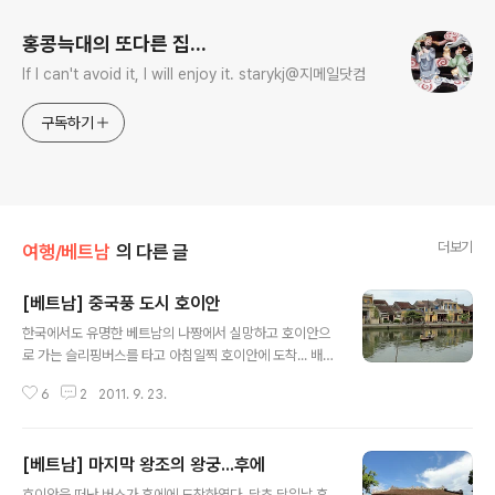
홍콩늑대의 또다른 집...
If I can't avoid it, I will enjoy it. starykj@지메일닷컴
구독하기
더보기
여행/베트남
의 다른 글
[베트남] 중국풍 도시 호이안
글 내용
한국에서도 유명한 베트남의 나짱에서 실망하고 호이안으
로 가는 슬리핑버스를 타고 아침일찍 호이안에 도착... 배낭
메고 여기저기 쏘다녀도 체크인을 아침 10시되어야 된다
6
2
2011. 9. 23.
고 하고 가격이 싸지도 않코 ㅠㅠ 몇번 왔다 갔다하다 미니
호텔에 배낭을 내려놓고 당일 미썬투어를 가려고 다시 신
카폐로... 당일 투어를 접수하고 시간이 남아 아침이라도 먹
[베트남] 마지막 왕조의 왕궁...후에
기위해... 목욕탕의자에 앉아 이름 모를 맛있는 국수로... 미
글 내용
썬투어를 시작해서 유적지로... 나짱에서의 참파 유적지 뽀
호이안을 떠난 버스가 후에에 도착하였다. 당초 당일날 후