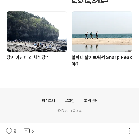
도, 오이도, 소래포구
강이 아닌데 왜 채석강?
얼마나 날카로워서 Sharp Peak
야?
의안내
티스토리
로그인
고객센터
© Daum Corp.
8
6