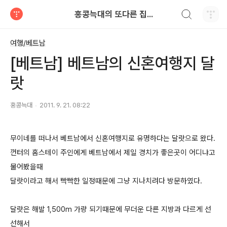
검색하기
홍콩늑대의 또다른 집...
티스토리
여행/베트남
[베트남] 베트남의 신혼여행지 달
랏
홍콩늑대
2011. 9. 21. 08:22
무이네를
떠나서 베트남에서 신혼여행지로 유명하다는 달랏으로 왔다.
껀터의 홈스테이 주인에게 베트남에서 제일 경치가 좋은곳이 어디냐고
물어봤을때
달랏이라고 해서 빡빡한 일정때문에 그냥 지나치려다 방문하였다.
달랏은 해발 1,500m 가량 되기때문에 무더운 다른 지방과 다르게 선
선해서