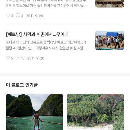
나가 사원보다 크기는 한데 여기도 규모는... 같은 시간대에
에에서 하노이로 가는 슬리핑버스를 호이안에서 예약을 하
투어가 진행되다 보니 사람들이 바글 바글... 유적을 돌다보
였기 때문에 후에에서는 저녁 5시까지만 머무를 예정인데
니 친숙한 모습이... 한국에서도 있는 귀면이??? 원류가 어
3
3
2011. 9. 28.
도시 분위기도 차분해서 하루나 이틀 머무를 생각으로 여
디인지 많이 보던 얼굴이 어촌마을을 간다고 하는데 배한
행사에 예약한 티켓을 내일자로 변경하려니 자리가 없다.
번 타고 목조공예하는 곳..
ㅠㅠ 원래 예정대로 그냥 스쳐 지나가기로... 버스에서 내리
[베트남] 사막과 어촌에서...무이네
자 마자 오토바이 기사들이 달라 붙기 시작한다. 당일날 떠
글 내용
날거라 해도 시내투어 하라고.... 세군데 돌아보고 7불... 날
또다시 마나님의 성은으로 훌쩍떠난 베트남 배낭여행... 4
이 더웠기 때문에 안한다고 하니 5불... 그래도 안한다하니
월달 45일간의 인도 여행이후 또다시 한달간 (8월 4일 -
한 블락을 따라오면서 계속 호객을... 여행사에 배낭을 맡겨
9월 1일) 떠날 수 있었던 여행 애초에는 호치민에서 출발해
놓고 주위를 돌고 후에의 명물인 분보훼를 한그릇 먹고 목
5
10
2011. 9. 20.
서 북쪽으로 올라가서 라오스를 거쳐 방콕에서 홍콩으로
욕탕의자에 앉아 베트남식 냉커피 카페스어다를 두잔이나
돌아오는 일정으로 시작했는데 호치민에 도착해서 앞으로
마시며 책을 봐도 시간이 안가..
의 경로를 그려보고 호치민에서 만난 북쪽에서 내려온 여
행자에게 들어보니 의외로 들릴 도시가 꽤있다. 그래서 호
치민에서 인터넷에서 하노이에서 방콕으로 가는 티켓을 예
이 블로그 인기글
약... 그런데 베트남 여행 포스팅에 호치민 게시물이 없는지
궁금할 수 도 있는데 가슴아픈 사연이 숨어있다. ㅠㅠ 호치
민에서 메콩델타 일일투어를 떠났는데 무슨 쇼핑하는 곳에
데려가고 차타고 왔다 갔다 하기만 하고 영 시원치 않아서
메콩강의 수상시상을 제대로 보기위해 ..