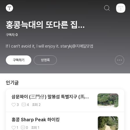
검색하기
티스토리
홍콩늑대의 또다른 집...
구독자
0
If I can't avoid it, I will enjoy it. starykj@지메일닷컴
구독하기
방명록
신고하기 레이어
열기
인기글
삼문짜이 (三門仔) 말똥섬 특별지구 (馬屎
洲特別地區)
3
4
조회
2
홍콩 Sharp Peak 하이킹
1
0
조회
1