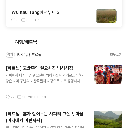
Wu Kau Tang에서부터 3
0
0
조회
1
여행/베트남
분류 전체보기
주요 글 목록
홍콩늑대 프로필
모두보기
공지
[베트남] 고산족의 일요시장 박하시장
글 내용
사파에서 마지막인 일요일에 박하시장을 가기로... 박하시
장은 사파 주변의 고산족들의 시장으로 아주 유명하다. 나
도 베트남에 오기 전에도 박하시장을 들어보았을 정도이
니... 사파 중심지에 있는 성당 사파 시내의 중심지라고 할
작성시간
22
11
2011. 10. 13.
수있다. 앞에는 넓은 운동장도 있고 옆으로는 난전도 있고
해서 중심지 역활을 하고 있다. 성당 앞에는 고산족들이 피
곤을 달래고 있다. 그런데 내가 본 사파는 관광객들이 몰려
[베트남] 혼자 걸어보는 사파의 고산족 마을
오면서 산골마을의 순박함은 기대하기 힘든 상태... 길거리
(마차에서 따핀까지)
난전에서 꼬치 하나에 15,000동 (약 750원)을 부른다. ㄷ
글 내용
ㄷㄷ 가게에서도 10,000동을 부르는데... 어떻게 해석을
전날 저녁부터 다음날은 어디로 갈까 하다 대충 마차마을