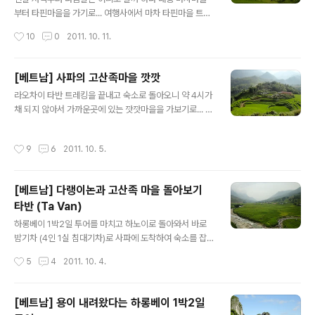
해야할까? 그냥 못사는 사람들이니 부르는데로 줘야할까?
부터 타핀마을을 가기로... 여행사에서 마차 타핀마을 트레
씁스름 하다. 자 이제 박하시장으로 가보기로... 일요일에
킹 상품을 보았는데 여기는 프라이빗투어라고 해서 비용도
작성시간
10
0
2011. 10. 11.
개설되는 박하시장을..
더 들고 혼자 가기도 뭐해서 그냥 혼자 가 보기로... 숙소주
인과 사파에서 -> 마차, 타핀 -> 사파 까지 오토바이로 이
동하기로 가격은 USD8불 다소 비싸게 부르는것 같은데...
[베트남] 사파의 고산족마을 깟깟
쩝... 길에 나가서 쎄옴기사와 네고 하고 시간 허비하기 뭐
글 내용
라오차이 타반 트레킹을 끝내고 숙소로 돌아오니 약 4시가
해서 그냥 숙소주인의 오토바이를 타고 가기로... 사파아서
채 되지 않아서 가까운곳에 있는 깟깟마을을 가보기로... 사
라오까이 방향으로 가다보면 샛길이 나오고 저 아래에 마
파에서 슬슬 걸어서 갈 수 있는 거리이고 길이 헷갈리지 않
차마을이 보이는 곳에서 부터 걸어가기 시작한다. 오토바
아서 혼자 가기에도 괜찮다. 입장료를 내면 약도를 주니 길
이에서 내리니 주변에 있던 고산족들이 모여들어 기념품을
작성시간
9
6
2011. 10. 5.
이 헷갈릴때는 비교 해가면서 티켓을 사서 한참을 내려가
사라고 한다. 기분나쁘지 않게 거절을 하고 걸어내려가기
다보면 마을이 내려다 보인다. 늦은 오후다보니 햇살이 옆
시작... 위에서 내려다 보..
에서 내려비친다. 여기도 계단식논이... 한번만 경작이 가능
[베트남] 다랭이논과 고산족 마을 돌아보기
하다보니 고산족들의 생활이 궁핍한듯... 티켓을 사서 한참
타반 (Ta Van)
걸어내려와서 티켓 확인 하는 곳을 지나면 양 옆으로 기념
글 내용
품 가게가 쭉 늘어서있는 길을 걸어내려와서 조금만 걸어
하롱베이 1박2일 투어를 마치고 하노이로 돌아와서 바로
가면 흙탕물이 내려오는 폭포를 만날 수 있다. 여기서 잠깐
밤기차 (4인 1실 침대기차)로 사파에 도착하여 숙소를 잡
땀도 식히고 다시 걸어간다. 약간의 오르막을 걸어오르며
고 주위를 구경하고는 다음날 라오차이 타반 투어를 신청
작성시간
5
4
2011. 10. 4.
옆으로 차곡 차곡 쌓여진 (?)..
하였다. 하루에 갈 수 있는 코스는 3개 코스인데 다른 코스
는 사람이 없는지 라오차이 타반 투어만 가능하였기에 별
다른 옵션이 없었다. 같이 트레킹을 하는 팀은 영국1, 스페
[베트남] 용이 내려왔다는 하롱베이 1박2일
인 2, 1, 나 이렇게 5명 남자들만 참가하는 소규모의 트레