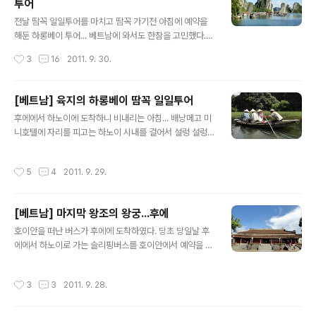
투어
킹 팀이었다. 가이드는 무척 어려보이지만 똑 부러지는 타
글 내용
핀에 산다고 하는 소녀(?)와 20살도 안되어 보이는 가이드
전날 땀꼭 일일투어를 마치고 땀꼭 가기전 아침에 예약을
일을 배우는 젊은 청년... 인원이 많지 않으니 조용조용하고
해둔 하롱베이 투어... 베트남에 와서도 한참을 고민했다.
보폭도 비슷해서 괜찮은듯... 호텔을 돌며 참가자를 픽업하
개별로 갈까 아니면 투어로 갈까... 인터넷으로 검색을 해보
작성시간
3
16
2011. 9. 30.
는데 여행사 밖에 기다리고 있던 고산족들이 따라오기 시
니 개별로 가면 사기치는 삐끼가 장난이 아니길래 일일투
작한다. 이렇게 아침부터 ..
어를 신청하며 섬에서 숙박을 하기로 하고... 하롱베이 볼것
없다. 실망이다 하지만 계절따라 시간따라 다 틀리기 때문
[베트남] 육지의 하롱베이 땀꼭 일일투어
에 일몰, 일출을 기대하며 (나짱에서 만난 한국 여행자가 찍
글 내용
후에에서 하노이에 도착하니 비내리는 아침... 배낭메고 미
은 일몰사진에 기대를 많이 하고...) 아침에 버스를 타서 하
니호텔에 자리를 피고는 하노이 시내를 걸어서 설렁 설렁
롱베이 선착장에 오니 날씨는 화창하고 딱 좋다. 쪼금 덥기
다니다 다음날 갈 땀꼭 일일투어를 예약한다. 여행사 통한
는 하지만 자 뱃고동을 울렸는지는 기억 안나지만 출발---
일일투어를 싫어 하는데 혼자가려면 교통. 언어소통 등 등
배가 나갈수록 앞의 바위산이 가까워진다. 그런데 물은 그
작성시간
5
4
2011. 9. 29.
이유로 여행사 투어로... 아침에 여행사에서 픽업을 기다리
리 맑지도 않다. ㅠㅠ 떠난지 얼마 안돼어 바위산에 정박하
는데 8시까지 오라해놓고는 정작 버스는 9시 30분쯤 탈
고 동굴로... 동굴..
수 있었다. 하노이에서 약 2시간을 달려서 도착한 호아루
[베트남] 마지막 왕조의 왕궁...후에
사원... 규모는 생각보다 작은 사원... 여기도 중국 영향이 물
글 내용
씬 묻어나온다. 가이드 발음은 알아듣기 힘든 영어발음이
호이안을 떠난 버스가 후에에 도착하였다. 당초 당일날 후
라 설명은 듣는둥 마는둥하고 다시 버스를 타고 조금만 더
에에서 하노이로 가는 슬리핑버스를 호이안에서 예약을 하
가면 땀꼭 닌빈 투어의 메인인 배를 타는 작은 선착장이 나
였기 때문에 후에에서는 저녁 5시까지만 머무를 예정인데
온다. 작은배에 2명씩 타고 이제 한시간 가량 뱃놀이 시
도시 분위기도 차분해서 하루나 이틀 머무를 생각으로 여
작성시간
3
3
2011. 9. 28.
작... 나는 중국 북경에..
행사에 예약한 티켓을 내일자로 변경하려니 자리가 없다.
ㅠㅠ 원래 예정대로 그냥 스쳐 지나가기로... 버스에서 내리
자 마자 오토바이 기사들이 달라 붙기 시작한다. 당일날 떠