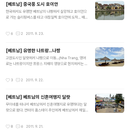
[베트남] 중국풍 도시 호이안
날거라 해도 시내투어 하라고.... 세군데 돌아보고 7불... 날
글 내용
이 더웠기 때문에 안한다고 하니 5불... 그래도 안한다하니
한국에서도 유명한 베트남의 나짱에서 실망하고 호이안으
한 블락을 따라오면서 계속 호객을... 여행사에 배낭을 맡겨
로 가는 슬리핑버스를 타고 아침일찍 호이안에 도착... 배낭
놓고 주위를 돌고 후에의 명물인 분보훼를 한그릇 먹고 목
메고 여기저기 쏘다녀도 체크인을 아침 10시되어야 된다
욕탕의자에 앉아 베트남식 냉커피 카페스어다를 두잔이나
고 하고 가격이 싸지도 않코 ㅠㅠ 몇번 왔다 갔다하다 미니
작성시간
6
2
2011. 9. 23.
마시며 책을 봐도 시간이 안가..
호텔에 배낭을 내려놓고 당일 미썬투어를 가려고 다시 신
카폐로... 당일 투어를 접수하고 시간이 남아 아침이라도 먹
기위해... 목욕탕의자에 앉아 이름 모를 맛있는 국수로... 미
[베트남] 유명한 나트랑...나짱
썬투어를 시작해서 유적지로... 나짱에서의 참파 유적지 뽀
글 내용
나가 사원보다 크기는 한데 여기도 규모는... 같은 시간대에
고원도시인 달랏에서 나짱으로 이동...(Nha Trang, 영어
투어가 진행되다 보니 사람들이 바글 바글... 유적을 돌다보
로는 나트랑이지만 프랑스 지배의 영향으로 현지에서는 나
니 친숙한 모습이... 한국에서도 있는 귀면이??? 원류가 어
짱으로 부른다) 베트남에서는 휴양지로 인기가 높다는 나
디인지 많이 보던 얼굴이 어촌마을을 간다고 하는데 배한
짱... 유명한 휴양도시라서 숙소 구하기가 힘들까봐 떠나기
작성시간
3
2
2011. 9. 22.
번 타고 목조공예하는 곳..
전에 인터넷으로 미니호텔 예약을 하고 편하게 숙소에 짐
을 풀고 해안으로 나가본다. (와서보니 예약까지 필요없었
다는..., Agxda 등을 통하여 예약을 하면 보통 walk-in 가
[베트남] 베트남의 신혼여행지 달랏
격보다 비싸고 수수료도 있기때문에 아주 성수기 아니면
글 내용
예약까지는 필요 없을 듯) 찻길을 건너면 모래사장이 나오
무이네를 떠나서 베트남에서 신혼여행지로 유명하다는 달
고 바다가 나온다. 그런데 생각보다 아주 좋다는 생각이 안
랏으로 왔다. 껀터의 홈스테이 주인에게 베트남에서 제일
든다. 모래도 그리 곱지는 않고, 바닷물이 아주 맑지도 않
경치가 좋은곳이 어디냐고 물어봤을때 달랏이라고 해서 빡
고... 도심도 한국의 소도시같고 사람들도 한국사람들과 외
빡한 일정때문에 그냥 지나치려다 방문하였다. 달랏은 해
작성시간
8
6
2011. 9. 21.
양이 그리 차이나는것 같..
발 1,500m 가량 되기때문에 무더운 다른 지방과 다르게