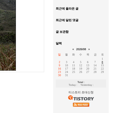
최근에 올라온 글
최근에 달린 댓글
글 보관함
달력
«
2026/08
»
일
월
화
수
목
금
토
1
2
3
4
5
6
7
8
9
10
11
12
13
14
15
16
17
18
19
20
21
22
23
24
25
26
27
28
29
30
31
Total :
Today :
Yesterday :
티스토리 초대신청