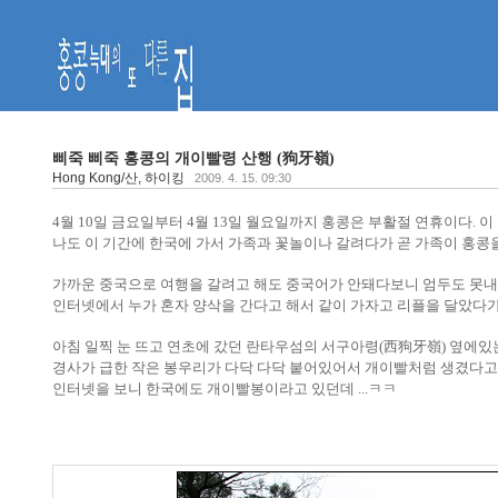
삐죽 삐죽 홍콩의 개이빨령 산행 (狗牙嶺)
Hong Kong/산, 하이킹
2009. 4. 15. 09:30
4월 10일 금요일부터 4월 13일 월요일까지 홍콩은 부활절 연휴이다.
나도 이 기간에 한국에 가서 가족과 꽃놀이나 갈려다가 곧 가족이 홍콩을
가까운
중국으로 여행을 갈려고 해도 중국어가 안돼다보니 엄두도 못
인터넷에서 누가 혼자 양삭을 간다고 해서 같이 가자고 리플을 달았다가
아침 일찍 눈 뜨고 연초에 갔던 란타우섬의 서구아
령
(
西狗牙嶺)
옆에있
경사가 급한 작은 봉우리가 다닥 다닥 붙어있어서 개이빨처럼 생겼다고 
인터넷을 보니 한국에도 개이빨봉이라고 있던데 ...ㅋㅋ