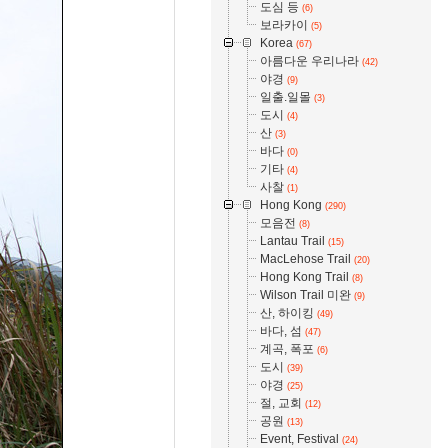
도심 등
(6)
보라카이
(5)
Korea
(67)
아름다운 우리나라
(42)
야경
(9)
일출.일몰
(3)
도시
(4)
산
(3)
바다
(0)
기타
(4)
사찰
(1)
Hong Kong
(290)
모음전
(8)
Lantau Trail
(15)
MacLehose Trail
(20)
Hong Kong Trail
(8)
Wilson Trail 미완
(9)
산, 하이킹
(49)
바다, 섬
(47)
계곡, 폭포
(6)
도시
(39)
야경
(25)
절, 교회
(12)
공원
(13)
Event, Festival
(24)