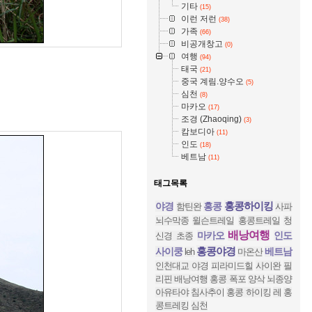
기타
(15)
이런 저런
(38)
가족
(66)
비공개창고
(0)
여행
(94)
태국
(21)
중국 계림.양수오
(5)
심천
(8)
마카오
(17)
조경 (Zhaoqing)
(3)
캄보디아
(11)
인도
(18)
베트남
(11)
태그목록
홍콩하이킹
야경
홍콩
함틴완
사파
뇌수막종
윌슨트레일
홍콩트레일
청
배낭여행
마카오
인도
신경 초종
홍콩야경
사이쿵
베트남
leh
마온산
인천대교 야경
피라미드힐
사이완
필
리핀 배낭여행
홍콩 폭포
양삭
뇌종양
아유타야
침사추이
홍콩 하이킹
레
홍
콩트레킹
심천