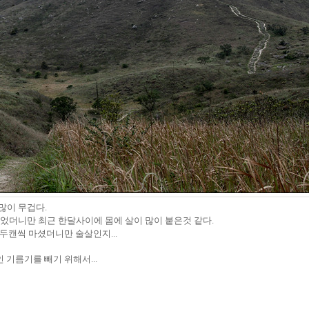
많이 무겁다.
추었더니만 최근 한달사이에 몸에
살이
많이 붙
은것 같다.
두캔씩 마셨더니만 술살인지...
 기름기를 빼기 위해서...