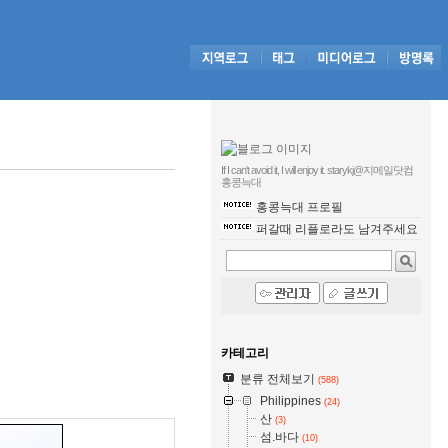
If I can't avoid it, I will enjoy it. starykj@지메일닷컴
홍콩늑대
홍콩늑대 프로필
퍼갈때 리플로라도 남겨주세요
카테고리
분류 전체보기
(588)
Philippines
(24)
산
(3)
섬.바다
(10)